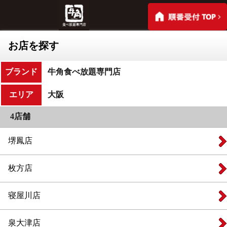
お店を探す
ブランド
牛角食べ放題専門店
エリア
大阪
4店舗
堺鳳店
枚方店
寝屋川店
泉大津店